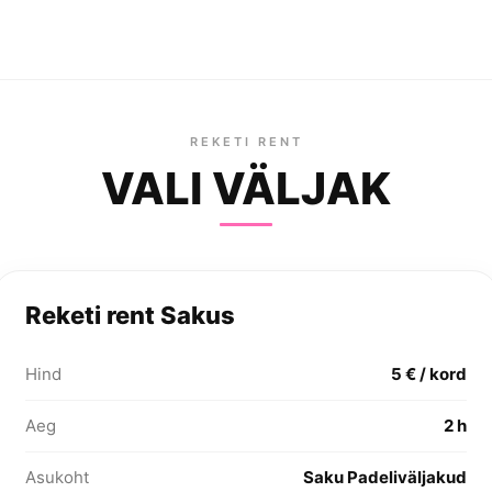
REKETI RENT
VALI VÄLJAK
Reketi rent Sakus
Hind
5 € / kord
Aeg
2 h
Asukoht
Saku Padeliväljakud