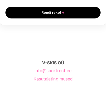
Rendi reket
→
V-SKIS OÜ
info@sportrent.ee
Kasutajatingimused